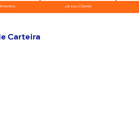
imentos
Já sou Cliente
e Carteira