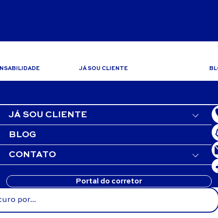
NSABILIDADE
JÁ SOU CLIENTE
BL
das
Relacionamento com o cliente
To
Assistência Técnica
tal
2ª via do Boleto
JÁ SOU CLIENTE
Benefícios do Cliente
BLOG
CONTATO
Portal do corretor