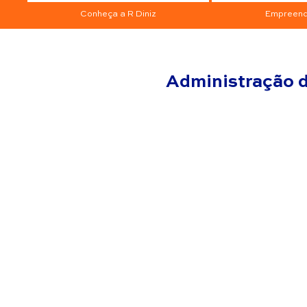
Conheça a R Diniz
Empreend
Administração d